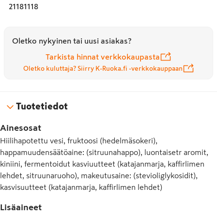
21181118
Oletko nykyinen tai uusi asiakas?
Tarkista hinnat verkkokaupasta
Oletko kuluttaja? Siirry K-Ruoka.fi -verkkokauppaan
Tuotetiedot
Ainesosat
Hiilihapotettu vesi, fruktoosi (hedelmäsokeri),
happamuudensäätöaine: (sitruunahappo), luontaisetr aromit,
kiniini, fermentoidut kasviuutteet (katajanmarja, kaffirlimen
lehdet, sitruunaruoho), makeutusaine: (stevioliglykosidit),
kasvisuutteet (katajanmarja, kaffirlimen lehdet)
Lisäaineet