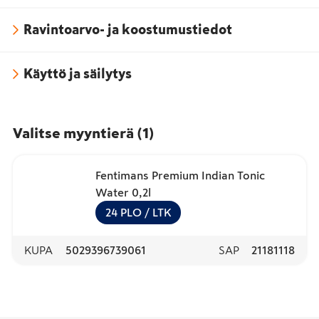
Ravintoarvo- ja koostumustiedot
Käyttö ja säilytys
Valitse myyntierä
(
1
)
Fentimans Premium Indian Tonic
Water 0,2l
24
PLO
/ LTK
KUPA
5029396739061
SAP
21181118