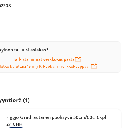
32308
yinen tai uusi asiakas?
Tarkista hinnat verkkokaupasta
letko kuluttaja? Siirry K-Ruoka.fi -verkkokauppaan
yyntierä
(
1
)
Figgjo Grad lautanen puolisyvä 30cm/60cl 6kpl
2710HH