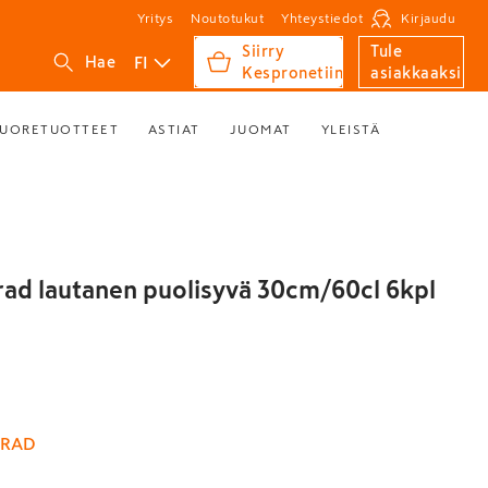
Yritys
Noutotukut
Yhteystiedot
Kirjaudu
Siirry
Tule
FI
Hae
Kespronetiin
asiakkaaksi
UORETUOTTEET
ASTIAT
JUOMAT
YLEISTÄ
rad lautanen puolisyvä 30cm/60cl 6kpl
GRAD