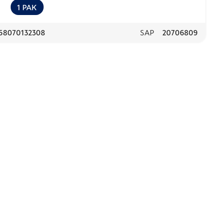
1
PAK
58070132308
SAP
20706809