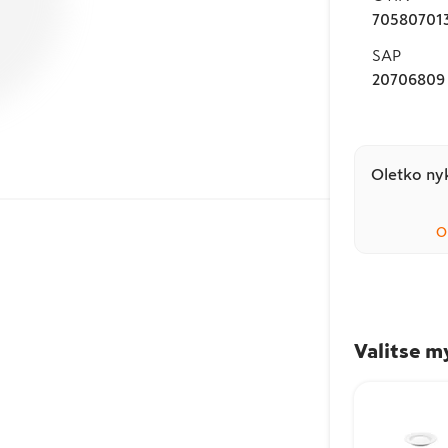
70580701
SAP
20706809
Oletko nyk
O
Valitse m