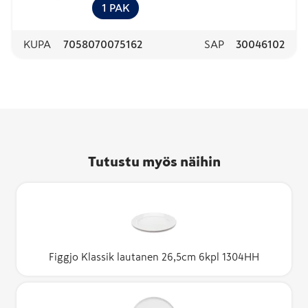
1
PAK
KUPA
7058070075162
SAP
30046102
Tutustu myös näihin
Figgjo Klassik lautanen 26,5cm 6kpl 1304HH