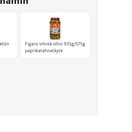
näihin
vetön
Figaro vihreä oliivi 935g/575g
paprikatahnatäyte