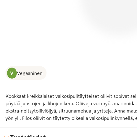
V
Vegaaninen
Kookkaat kreikkalaiset valkosipulitäytteiset oliivit sopivat s
pöytää juustojen ja lihojen kera. Oliiveja voi myös marinoida: 
ekstra-neitsytoliiviöljyä, sitruunamehua ja yrttejä. Anna mau
yön yli. Filos oliivit on täytetty oikealla valkosipulinkynnellä, 