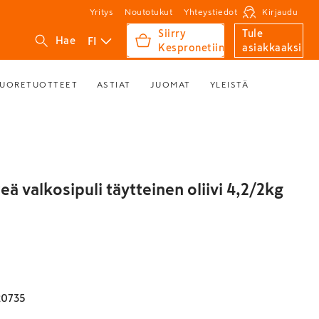
Yritys
Noutotukut
Yhteystiedot
Kirjaudu
Siirry
Tule
FI
Hae
Kespronetiin
asiakkaaksi
UORETUOTTEET
ASTIAT
JUOMAT
YLEISTÄ
reä valkosipuli täytteinen oliivi 4,2/2kg
20735