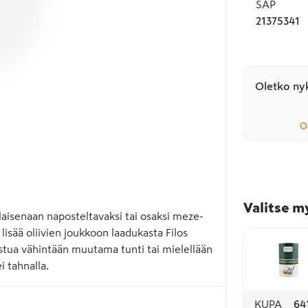
SAP
21375341
Oletko nyk
O
Valitse m
ellaisenaan naposteltavaksi tai osaksi meze-
lisää oliivien joukkoon laadukasta Filos 
stua vähintään muutama tunti tai mielellään 
ei tahnalla.
KUPA
64