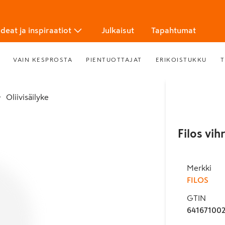
Ideat ja inspiraatiot
Julkaisut
Tapahtumat
VAIN KESPROSTA
PIENTUOTTAJAT
ERIKOISTUKKU
T
Oliivisäilyke
Filos vih
Merkki
FILOS
GTIN
64167100