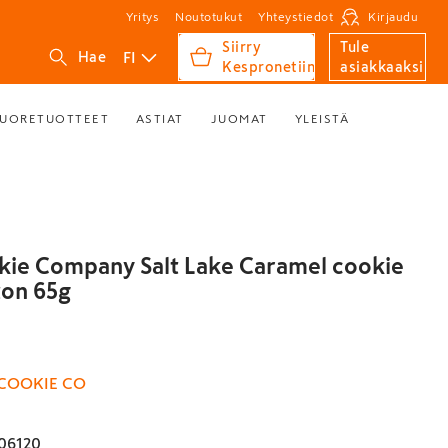
Yritys
Noutotukut
Yhteystiedot
Kirjaudu
Siirry
Tule
FI
Hae
Kespronetiin
asiakkaaksi
UORETUOTTEET
ASTIAT
JUOMAT
YLEISTÄ
kie Company Salt Lake Caramel cookie
ton 65g
 COOKIE CO
06120