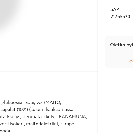
SAP
21765320
Oletko nyk
O
, glukoosisiirappi, voi (MAITO,
klaapalat (10%) (sokeri, kaakaomassa,
riisitärkkelys, perunatärkkelys, KANAMUNA,
rttisokeri, maltodekstriini, siirappi,
sooda.