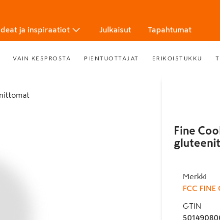
Ideat ja inspiraatiot
Julkaisut
Tapahtumat
VAIN KESPROSTA
PIENTUOTTAJAT
ERIKOISTUKKU
T
enittomat
Fine Coo
gluteeni
Merkki
FCC FINE
GTIN
50149080