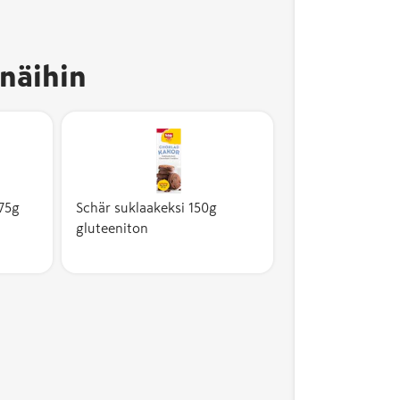
näihin
175g
Schär suklaakeksi 150g
gluteeniton