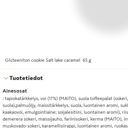
Gluteeniton cookie Salt lake caramel  65 g
Tuotetiedot
Ainesosat
: tapiokatärkkelys, voi (17%) (MAITO), suola toffeepalat (sokeri
suola),palmuöljy, maissitärkkelys, suola, luontainen aromi, su
kaakaovoi, emulgointiaine; soijalesitiini, luontainen aromi), 
demerera sokeri, maissijauho, fariinisokeri, kerma (MAITO), inve
muskovado-sokeri, karamellisiirappi, luontainen aromi, ruoka