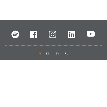
FI
EN
SV
RU
Pikalinkit
Oiva-raportit
Laskut ja maksut
Ota yhteyttä
Anna palautetta
Tukku
Usein kysyttyä
Haluan asiakkaaksi
Käyttöturvatiedotteet