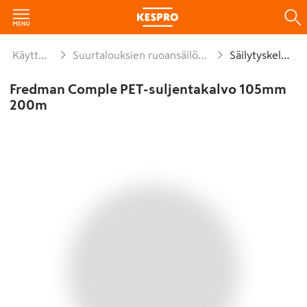
Käyttötavara
Suurtalouksien ruoansäilöntämateriaalit
Säilytyskelmut
Fredman Comple PET-suljentakalvo 105mm
200m