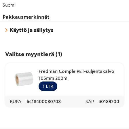
Suomi
Pakkausmerkinnät
Käyttö ja säilytys
Valitse myyntierä
(
1
)
Fredman Comple PET-suljentakalvo
105mm 200m
1
LTK
KUPA
6418400080708
SAP
30189200