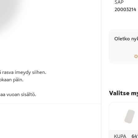
SAP
20003214
Oletko nyk
O
 rasva imeydy siihen. 

kaan päin. 

Valitse m
aa vuoan sisältö.
KUPA
64