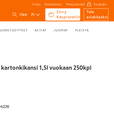
Yritys
Noutotukut
Yhteystiedot
Kirjaudu
Siirry
Tule
FI
Hae
Kespronetiin
asiakkaaksi
UORETUOTTEET
ASTIAT
JUOMAT
YLEISTÄ
kartonkikansi 1,5l vuokaan 250kpl
84226