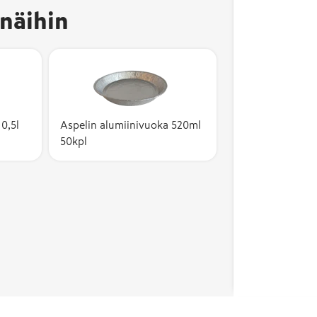
näihin
0,5l
Aspelin alumiinivuoka 520ml
50kpl