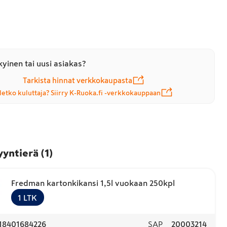
yinen tai uusi asiakas?
Tarkista hinnat verkkokaupasta
letko kuluttaja? Siirry K-Ruoka.fi -verkkokauppaan
yyntierä
(
1
)
Fredman kartonkikansi 1,5l vuokaan 250kpl
1
LTK
18401684226
SAP
20003214