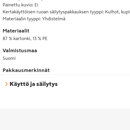
Painettu kuvio
:
Ei
Kertakäyttöisen ruoan säilytyspakkauksen tyyppi
:
Kulhot, kupi
Materiaalin tyyppi
:
Yhdistelmä
Materiaalit
87 % kartonki, 13 % PE
Valmistusmaa
Suomi
Pakkausmerkinnät
Käyttö ja säilytys