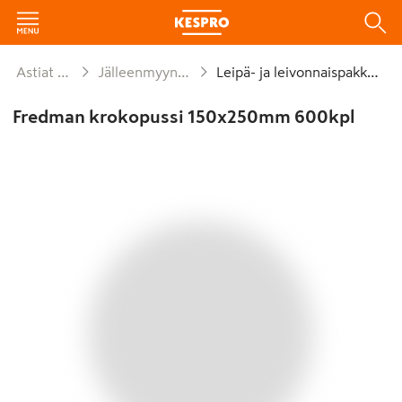
Astiat ja kattaus
Jälleenmyyntipakkaukset
Leipä- ja leivonnaispakkaukset
Fredman krokopussi 150x250mm 600kpl