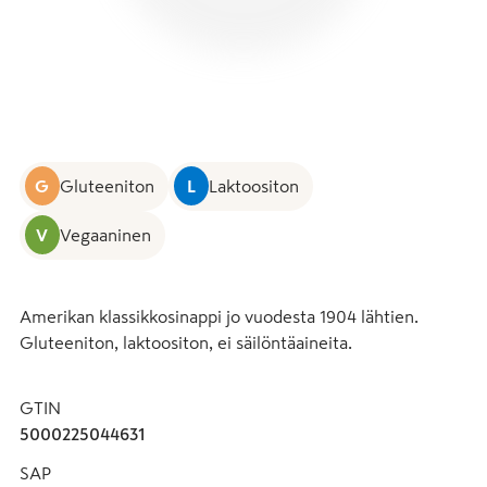
G
Gluteeniton
L
Laktoositon
V
Vegaaninen
Amerikan klassikkosinappi jo vuodesta 1904 lähtien. 
Gluteeniton, laktoositon, ei säilöntäaineita.
GTIN
5000225044631
SAP