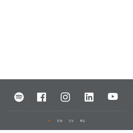
FI
EN
SV
RU