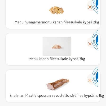
Menu hunajamarinoitu kanan fileesuikale kypsä 2kg
Menu kanan fileesuikale kypsä 2kg
Snellman Maatiaispossun savustettu sisäfilee kypsä n. 1kg