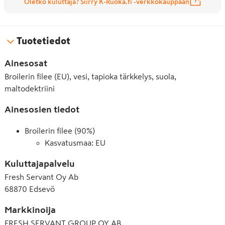
Oletko kuluttaja? Siirry K-Ruoka.fi -verkkokauppaan
Tuotetiedot
Ainesosat
Broilerin filee (EU), vesi, tapioka tärkkelys, suola,
maltodektriini
Ainesosien tiedot
Broilerin filee (90%)
Kasvatusmaa: EU
Kuluttajapalvelu
Fresh Servant Oy Ab
68870 Edsevö
Markkinoija
FRESH SERVANT GROUP OY AB