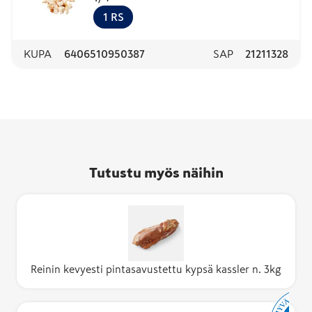
1
RS
KUPA
6406510950387
SAP
21211328
Tutustu myös näihin
Reinin kevyesti pintasavustettu kypsä kassler n. 3kg