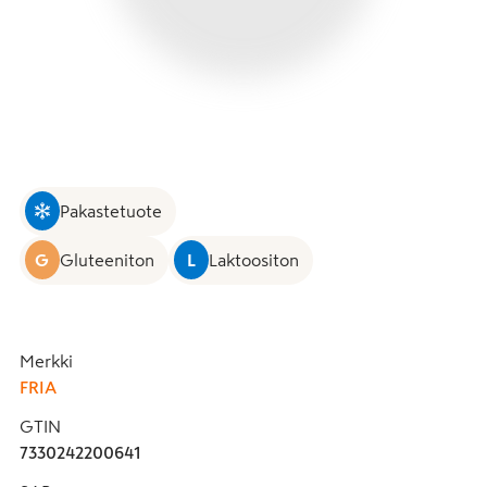
Pakastetuote
G
Gluteeniton
L
Laktoositon
Merkki
FRIA
GTIN
7330242200641