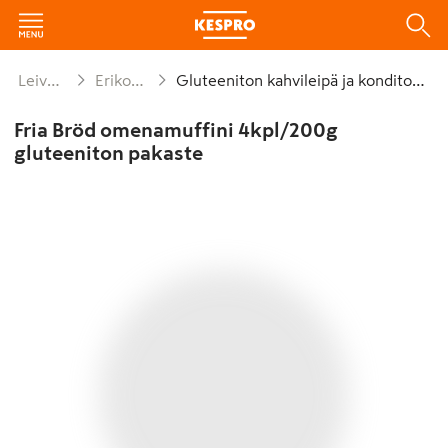
Leivät ja leivonnaiset
Erikoisruokavalioleivät
Gluteeniton kahvileipä ja konditoria pakaste
Fria Bröd omenamuffini 4kpl/200g
gluteeniton pakaste