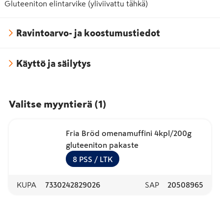
Gluteeniton elintarvike (yliviivattu tähkä)
Ravintoarvo- ja koostumustiedot
Käyttö ja säilytys
Valitse myyntierä
(
1
)
Fria Bröd omenamuffini 4kpl/200g
gluteeniton pakaste
8
PSS
/ LTK
KUPA
7330242829026
SAP
20508965