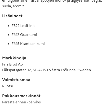
emulgointiaine (rasvahappojen mono- ja diglyseridit [veg.]),
suola, aromit.
Lisäaineet
E322 Lesitiinit
E412 Guarkumi
E415 Ksantaanikumi
E450 Dinatriumdifosfaatti
Markkinoija
E466 Karboksimetyyliselluloosa (CMC), 
Fria Bröd Ab
natriumkarboksimetyyliselluloosa
Fältspatsgatan 12, SE-42130 Västra Frölunda, Sweden
E471 Rasvahappojen mono- ja diglyseridit
Valmistusmaa
E500 Natriumkarbonaatti
Ruotsi
Pakkausmerkinnät
Parasta ennen -päiväys