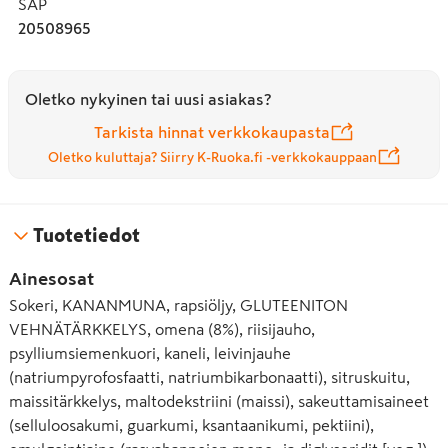
SAP
20508965
Oletko nykyinen tai uusi asiakas?
Tarkista hinnat verkkokaupasta
Oletko kuluttaja? Siirry K-Ruoka.fi -verkkokauppaan
Tuotetiedot
Ainesosat
Sokeri, KANANMUNA, rapsiöljy, GLUTEENITON
VEHNÄTÄRKKELYS, omena (8%), riisijauho,
psylliumsiemenkuori, kaneli, leivinjauhe
(natriumpyrofosfaatti, natrium­bikarbonaatti), sitruskuitu,
maissitärkkelys, maltodekstriini (maissi), sakeuttamisaineet
(selluloosakumi, guarkumi, ksantaanikumi, pektiini),