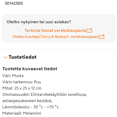
30142300
Oletko nykyinen tai uusi asiakas?
Tarkista hinnat verkkokaupasta
Oletko kuluttaja? Siirry K-Ruoka.fi -verkkokauppaan
Tuotetiedot
Tuotetta kuvaavat tiedot
Väri
:
Musta
Värin tarkennus
:
Puu
Mitat
:
25 x 25 x 12 cm
Ominaisuudet
:
Elintarvikekäyttöön soveltuva,
astianpesukoneen kestävä,
Lämmönkesto
:
- 30 °c - +70 °c
Materiaali
:
Melamiini