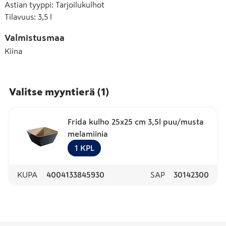
Astian tyyppi
:
Tarjoilukulhot
Tilavuus
:
3,5 l
Valmistusmaa
Kiina
Valitse myyntierä
(
1
)
Frida kulho 25x25 cm 3,5l puu/musta
melamiinia
1
KPL
KUPA
4004133845930
SAP
30142300