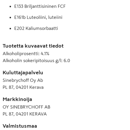
E133 Briljanttisininen FCF
E161b Luteoliini, luteiini
E202 Kaliumsorbaatti
E300 Askorbiinihappo
Tuotetta kuvaavat tiedot
E330 Sitruunahappo
Alkoholiprosentti
:
4.1%
Alkoholin sokeripitoisuus g/l
:
6.0
E412 Guarkumi
E414 Arabikumi
Kuluttajapalvelu
Sinebrychoff Oy Ab
E444 Sakkaroosiasetaatti-isobutyraatti (SAIB)
PL 87, 04201 Kerava
E445 Puuhartsien glyseroliesterit
Markkinoija
OY SINEBRYCHOFF AB
PL 87, 04201 KERAVA
Valmistusmaa