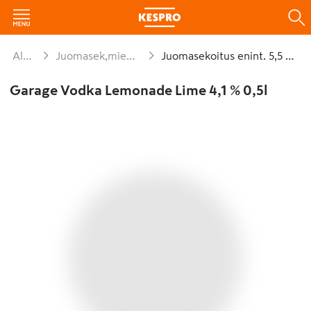
Alkoholijuomat
Juomasek,miedot viinit,muut käymist valm
Juomasekoitus enint. 5,5 % plo/tlk
Garage Vodka Lemonade Lime 4,1 % 0,5l