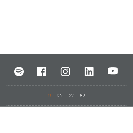
FI
EN
SV
RU
Pikalinkit