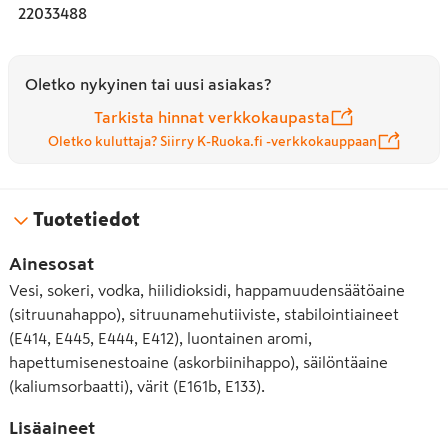
22033488
Oletko nykyinen tai uusi asiakas?
Tarkista hinnat verkkokaupasta
Oletko kuluttaja? Siirry K-Ruoka.fi -verkkokauppaan
Tuotetiedot
Ainesosat
Vesi, sokeri, vodka, hiilidioksidi, happamuudensäätöaine
(sitruunahappo), sitruunamehutiiviste, stabilointiaineet
(E414, E445, E444, E412), luontainen aromi,
hapettumisenestoaine (askorbiinihappo), säilöntäaine
(kaliumsorbaatti), värit (E161b, E133).
Lisäaineet