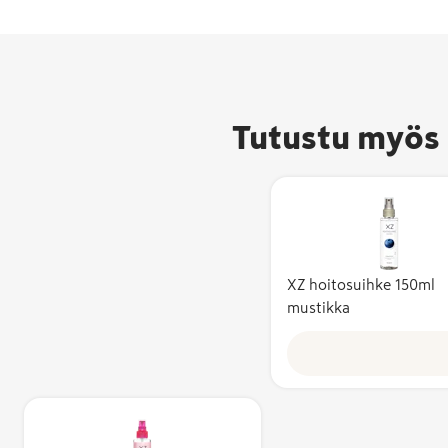
Tutustu myös 
XZ hoitosuihke 150ml
Avainlippu-m
mustikka
kertoo, että 
valmistettu 
ja sen
kotimaisuusa
vähintään 50
Kotimaisuusa