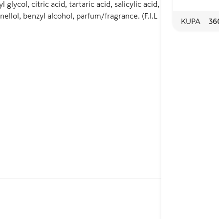
lycol, citric acid, tartaric acid, salicylic acid,
unny -ohjelmaan.

ellol, benzyl alcohol, parfum/fragrance. (F.I.L
KUPA
36
tävän käsittelyn, shampoon ja suihkeen 