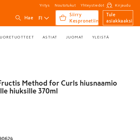
Yritys
Noutotukut
Yhteystiedot
Kirjaudu
Siirry
Tule
FI
Hae
Kespronetiin
asiakkaaksi
UORETUOTTEET
ASTIAT
JUOMAT
YLEISTÄ
Fructis Method for Curls hiusnaamio
lle hiuksille 370ml
90624