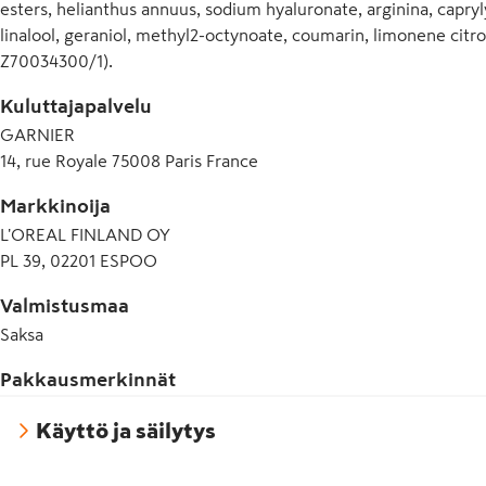
- Vegaaninen koostumus - ei sisällä eläinperäisiä ainesosia

esters, helianthus annuus, sodium hyaluronate, arginina, caprylyl g
- Garnier on hyväksytty Cruelty Free International Leaping B
linalool, geraniol, methyl2-octynoate, coumarin, limonene citron
- Käytä yhdessä Fructis Method for Curls ennen pesua käytet
Z70034300/1).
kanssa.

Kuluttajapalvelu
GARNIER
*Kuluttajatutkimus, 79 henkilöä, viikko käytön jälkeen.
14, rue Royale 75008 Paris France
Markkinoija
L'OREAL FINLAND OY
PL 39, 02201 ESPOO
Valmistusmaa
Saksa
Pakkausmerkinnät
Käyttö ja säilytys