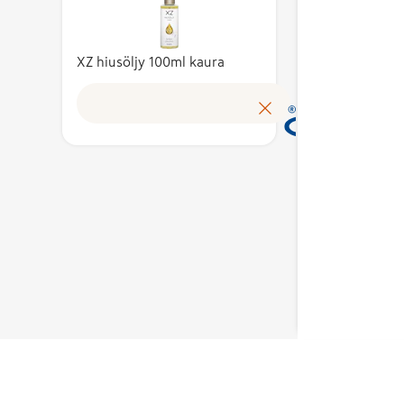
työllisyyttä. Merkin
aisten
kustan
käyttöoikeuden
 osuutta
tuotte
myöntää hakemusten
XZ hiusöljy 100ml kaura
omakus
perusteella alan
arvosta.
Avainl
asiantuntijoista koottu
ttaa
tunnis
puolueeton
Lue lisää
n
suomal
Avainlippu-merkin
työn
tuloks
toimikunta.
tukemaan
kotima
työllis
Merkin
käyttö
en
myönt
emusten
peruste
lan
asiantu
sta koottu
puolue
Avainl
erkin
toimik