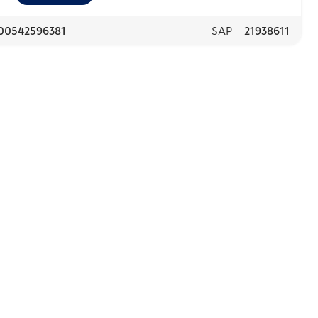
00542596381
SAP
21938611