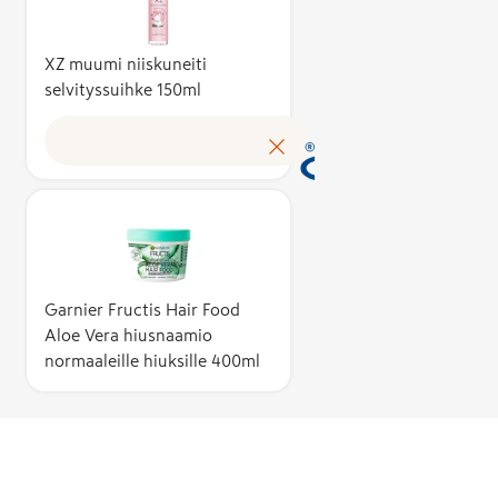
kuvaa suomal
kustannusten
tuotteen
XZ muumi niiskuneiti
selvityssuihke 150ml
omakustannus
Avainlippu au
tunnistamaa
suomalaisen 
tuloksen ja 
kotimaista
työllisyyttä. 
käyttöoikeud
myöntää hak
Garnier Fructis Hair Food
perusteella a
Aloe Vera hiusnaamio
asiantuntijoi
normaaleille hiuksille 400ml
puolueeton
Avainlippu-m
toimikunta.