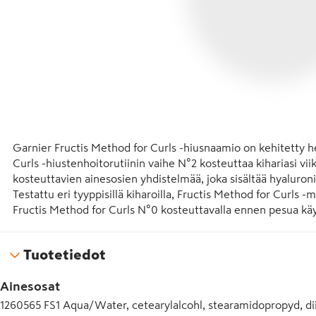
Garnier Fructis Method for Curls -hiusnaamio on kehitetty 
Curls -hiustenhoitorutiinin vaihe N°2 kosteuttaa kihariasi vii
kosteuttavien ainesosien yhdistelmää, joka sisältää hyaluroni
Testattu eri tyyppisillä kiharoilla, Fructis Method for Curls
Fructis Method for Curls N°0 kosteuttavalla ennen pesua käytet
pesevällä shampoolla ja N°3 kosteuttavalla suihkeella.

Tuotetiedot
- Method for Curls -hiustenhoitorutiinin vaihe N°2

- Antaa hiuksillesi intensiivistä kosteutta viikon ajan*.

Ainesosat
- 13% kosteuttavien ainesosien yhdistelmää, joka sisältää hya
- Testattu eri tyyppisillä kiharoilla

1260565 FS1 Aqua/Water, cetearylalcohl, stearamidopropyd, dii