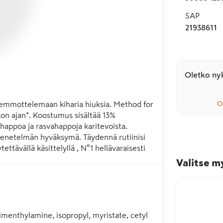
SAP
21938611
Oletko nyk
hemmottelemaan kiharia hiuksia. Method for 
O
kon ajan*. Koostumus sisältää 13% 
happoa ja rasvahappoja karitevoista. 
 -menetelmän hyväksymä. Täydennä rutiinisi 
tävällä käsittelyllä , N°1 hellävaraisesti 
Valitse m
luronihappoa ja rasvahappoja karitevoista

menthylamine, isopropyl, myristate, cetyl