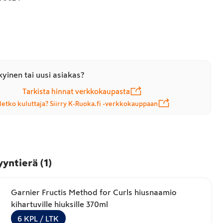
yinen tai uusi asiakas?
Tarkista hinnat verkkokaupasta
letko kuluttaja? Siirry K-Ruoka.fi -verkkokauppaan
yyntierä
(
1
)
Garnier Fructis Method for Curls hiusnaamio
kihartuville hiuksille 370ml
6
KPL
/ LTK