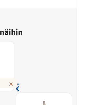
Avainlippu-merkki
kertoo, että tuote on
valmistettu Suomessa
näihin
ja sen
kotimaisuusaste on
vähintään 50 %.
Kotimaisuusaste
kuvaa suomalaisten
kustannusten osuutta
Avainl
tuotteen
erkki
kertoo,
omakustannusarvosta.
tuote on
valmis
Avainlippu auttaa
Suomessa
ja sen
Lue lisää
tunnistamaan
kotima
suomalaisen työn
ste on
vähint
tuloksen ja tukemaan
 %.
Kotima
kotimaista
ste
kuvaa 