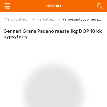
Maitotuotteet ja munat
Herkuttelujuustot
Parmesantyyppinen juusto
Gennari Grana Padano raaste 1kg DOP 10 kk
kypsytetty