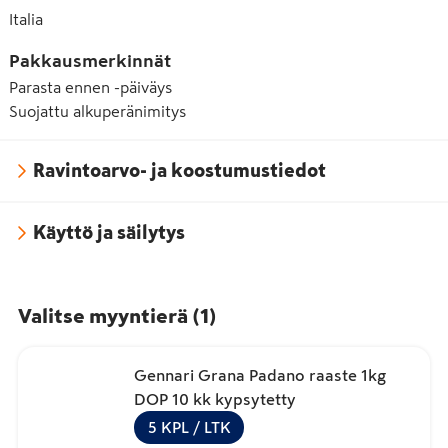
Italia
Pakkausmerkinnät
Parasta ennen -päiväys
Suojattu alkuperänimitys
Ravintoarvo- ja koostumustiedot
Käyttö ja säilytys
Valitse myyntierä
(
1
)
Gennari Grana Padano raaste 1kg
DOP 10 kk kypsytetty
5
KPL
/ LTK