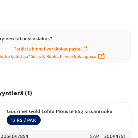
yinen tai uusi asiakas?
Tarkista hinnat verkkokaupasta
letko kuluttaja? Siirry K-Ruoka.fi -verkkokauppaan
yyntierä
(
1
)
Gourmet Gold Lohta Mousse 85g kissanruoka
12
RS
/ PAK
13034047854
SAP
20044791