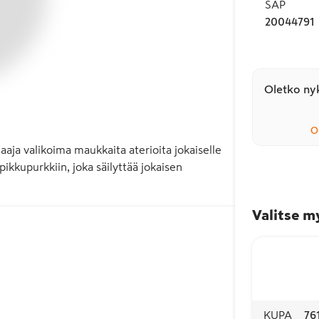
SAP
20044791
Oletko nyk
O
aja valikoima maukkaita aterioita jokaiselle 
kupurkkiin, joka säilyttää jokaisen 
Valitse m
KUPA
76