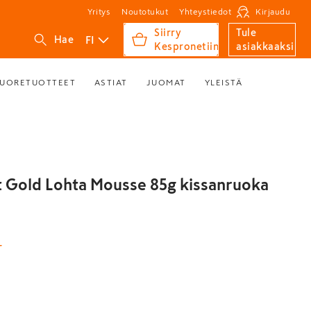
Yritys
Noutotukut
Yhteystiedot
Kirjaudu
Siirry
Tule
FI
Hae
Kespronetiin
asiakkaaksi
UORETUOTTEET
ASTIAT
JUOMAT
YLEISTÄ
Gold Lohta Mousse 85g kissanruoka
T