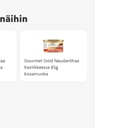
näihin
laa
Gourmet Gold Naudanlihaa
ka
Kastikkeessa 85g
kissanruoka