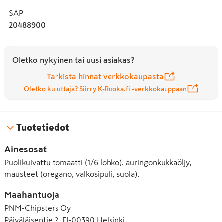
SAP
20488900
Oletko nykyinen tai uusi asiakas?
Tarkista hinnat verkkokaupasta
Oletko kuluttaja? Siirry K-Ruoka.fi -verkkokauppaan
Tuotetiedot
Ainesosat
Puolikuivattu tomaatti (1/6 lohko), auringonkukkaöljy,
mausteet (oregano, valkosipuli, suola).
Maahantuoja
PNM-Chipsters Oy
Päiväläisentie 2, FI-00390 Helsinki