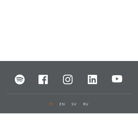
FI
EN
SV
RU
Pikalinkit