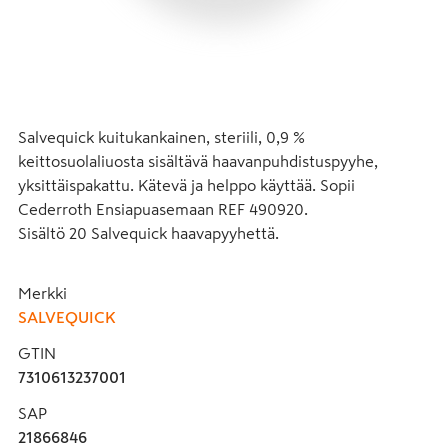
Salvequick kuitukankainen, steriili, 0,9 % 
keittosuolaliuosta sisältävä haavanpuhdistuspyyhe, 
yksittäispakattu. Kätevä ja helppo käyttää. Sopii 
Cederroth Ensiapuasemaan REF 490920. 
Sisältö 20 Salvequick haavapyyhettä.
Merkki
SALVEQUICK
GTIN
7310613237001
SAP
21866846