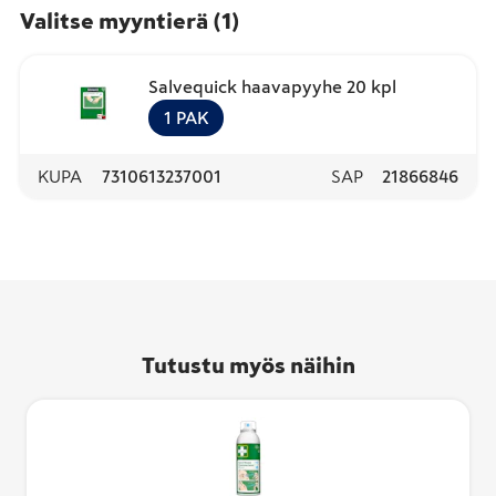
Valitse myyntierä
(
1
)
Salvequick haavapyyhe 20 kpl
1
PAK
KUPA
7310613237001
SAP
21866846
Tutustu myös näihin