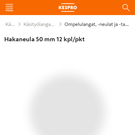
Käyttötavara
Käsityölangat ja ompelutarvikkeet
Ompelulangat, -neulat ja -tarvikkeet
Hakaneula 50 mm 12 kpl/pkt