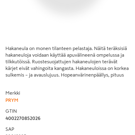
Hakaneula on monen tilanteen pelastaja. Näitä teräksisiä 
hakaneuloja voidaan käyttää apuvälineenä ompelussa ja 
tilkkutöissä. Ruostesuojattujen hakaneulojen terävät 
kärjet eivät vahingoita kangasta. Hakaneuloissa on korkea 
sulkemis – ja avauslujuus. Hopeanvärinenpäällys, pituus 
50 mm. Paketissa on 12kpl hakaneuloja.
Merkki
PRYM
- Teräksinen hakaneula yleiseen käyttöön
- Koko 50 mm
GTIN
- Tasaiseksi hiottu lukko-osan pinta
4002270852026
- Erinomainen hakaneula, luotettava avatessa ja 
suljettaessa
SAP
- Ohueksi hiottu kärki helpottaa neulan pistämistä