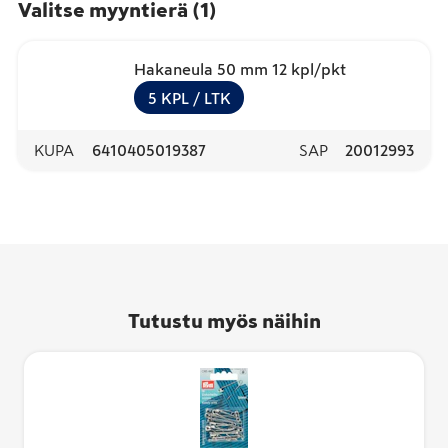
Valitse myyntierä
(
1
)
Hakaneula 50 mm 12 kpl/pkt
5
KPL
/ LTK
KUPA
6410405019387
SAP
20012993
Tutustu myös näihin