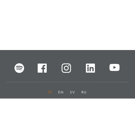
FI
EN
SV
RU
Pikalinkit
Oiva-raportit
Laskut ja maksut