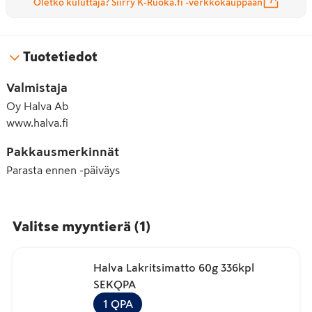
Oletko kuluttaja? Siirry K-Ruoka.fi -verkkokauppaan
Tuotetiedot
Valmistaja
Oy Halva Ab
www.halva.fi
Pakkausmerkinnät
Parasta ennen -päiväys
Valitse myyntierä
(
1
)
Halva Lakritsimatto 60g 336kpl
SEKQPA
1
QPA