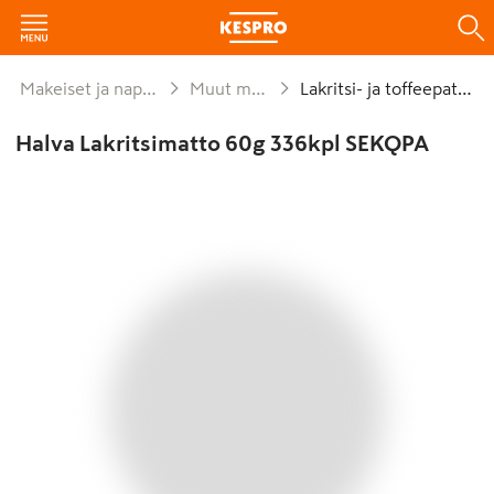
Makeiset ja naposteltavat
Muut makeiset
Lakritsi- ja toffeepatukat
Halva Lakritsimatto 60g 336kpl SEKQPA