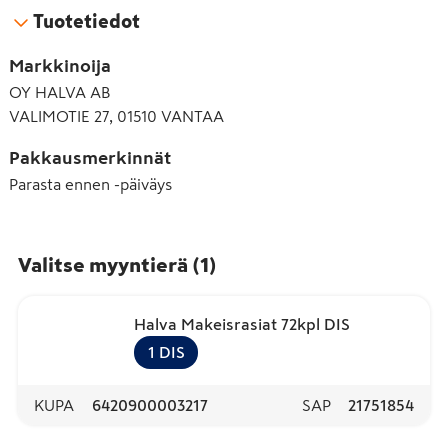
Tuotetiedot
Markkinoija
OY HALVA AB
VALIMOTIE 27, 01510 VANTAA
Pakkausmerkinnät
Parasta ennen -päiväys
Valitse myyntierä
(
1
)
Halva Makeisrasiat 72kpl DIS
1
DIS
KUPA
6420900003217
SAP
21751854