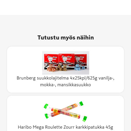
Tutustu myös näihin
Brunberg suukkolajitelma 4x25kpl/625g vanilja-,
mokka-, mansikkasuukko
Haribo Mega Roulette Zourr karkkipatukka 45g