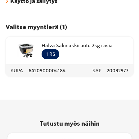
Käyttö ja säilytys
Valitse myyntierä
(
1
)
Halva Salmiakkiruutu 2kg rasia
1
RS
KUPA
6420900004184
SAP
20092977
Tutustu myös näihin