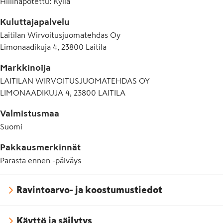
Hiilihapotettu
:
Kyllä
Kuluttajapalvelu
Laitilan Wirvoitusjuomatehdas Oy
Limonaadikuja 4, 23800 Laitila
Markkinoija
LAITILAN WIRVOITUSJUOMATEHDAS OY
LIMONAADIKUJA 4, 23800 LAITILA
Valmistusmaa
Suomi
Pakkausmerkinnät
Parasta ennen -päiväys
Ravintoarvo- ja koostumustiedot
Käyttö ja säilytys