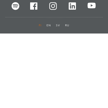
FI
EN
SV
RU
Pikalinkit
Oiva-raportit
Laskut ja maksut
Ota yhteyttä
Anna palautetta
Tukku
Usein kysyttyä
Haluan asiakkaaksi
Käyttöturvatiedotteet
Tilaa uutiskirje