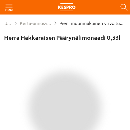
Juomat
Kerta-annosvirvoitusjuomat
Pieni muunmakuinen virvoitusjuoma
Herra Hakkaraisen Päärynälimonaadi 0,33l