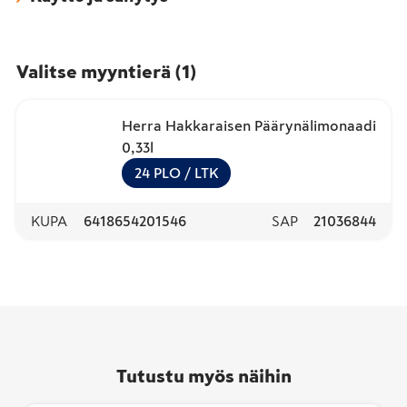
Valitse myyntierä
(
1
)
Herra Hakkaraisen Päärynälimonaadi
0,33l
24
PLO
/ LTK
KUPA
6418654201546
SAP
21036844
Tutustu myös näihin