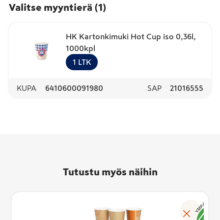
Valitse myyntierä
(
1
)
HK Kartonkimuki Hot Cup iso 0,36l,
1000kpl
1
LTK
KUPA
6410600091980
SAP
21016555
Tutustu myös näihin