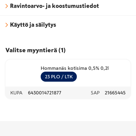
Ravintoarvo- ja koostumustiedot
Käyttö ja säilytys
Valitse myyntierä
(
1
)
Hommanäs kotisima 0,5% 0,2l
23
PLO
/ LTK
KUPA
6430014721877
SAP
21665445