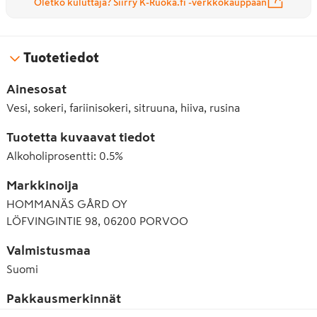
Oletko kuluttaja? Siirry K-Ruoka.fi -verkkokauppaan
Tuotetiedot
Ainesosat
Vesi, sokeri, fariinisokeri, sitruuna, hiiva, rusina
Tuotetta kuvaavat tiedot
Alkoholiprosentti
:
0.5%
Markkinoija
HOMMANÄS GÅRD OY
LÖFVINGINTIE 98, 06200 PORVOO
Valmistusmaa
Suomi
Pakkausmerkinnät