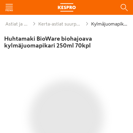
Astiat ja kattaus
Kerta-astiat suurpakkaukset
Kylmäjuomapikarit
Huhtamaki BioWare biohajoava
kylmäjuomapikari 250ml 70kpl