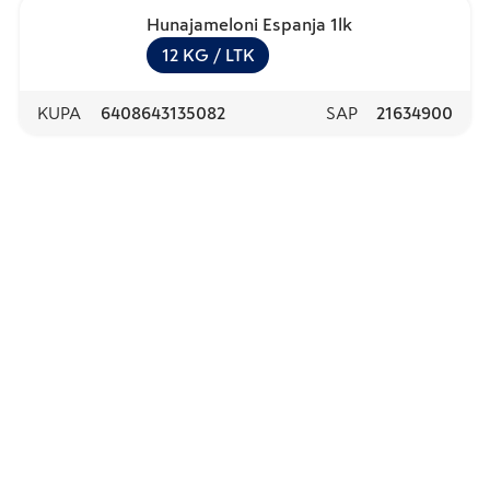
Hunajameloni Espanja 1lk
12
KG
/ LTK
KUPA
6408643135082
SAP
21634900