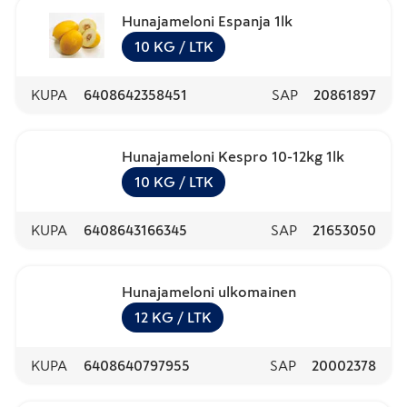
Hunajameloni Espanja 1lk
10
KG
/ LTK
KUPA
6408642358451
SAP
20861897
Hunajameloni Kespro 10-12kg 1lk
10
KG
/ LTK
KUPA
6408643166345
SAP
21653050
Hunajameloni ulkomainen
12
KG
/ LTK
KUPA
6408640797955
SAP
20002378