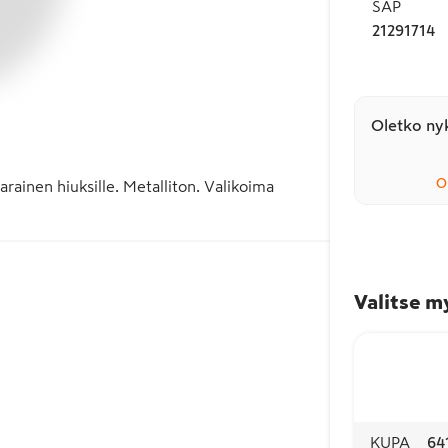
SAP
21291714
Oletko nyk
O
ainen hiuksille. Metalliton. Valikoima 
Valitse m
KUPA
64