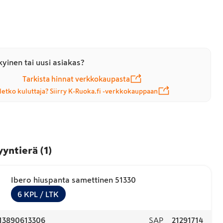
yinen tai uusi asiakas?
Tarkista hinnat verkkokaupasta
letko kuluttaja? Siirry K-Ruoka.fi -verkkokauppaan
yyntierä
(
1
)
Ibero hiuspanta samettinen 51330
6
KPL
/ LTK
13890613306
SAP
21291714