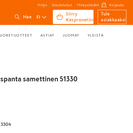
Yritys
Noutotukut
Yhteystiedot
Kirjaudu
Siirry
Tule
FI
Hae
Kespronetiin
asiakkaaksi
UORETUOTTEET
ASTIAT
JUOMAT
YLEISTÄ
uspanta samettinen 51330
13304