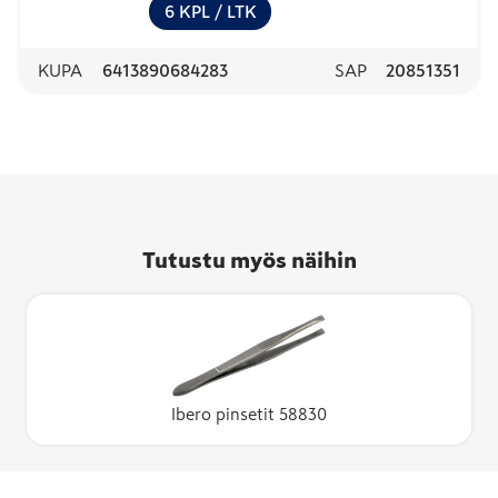
6
KPL
/ LTK
KUPA
6413890684283
SAP
20851351
Tutustu myös näihin
Ibero pinsetit 58830