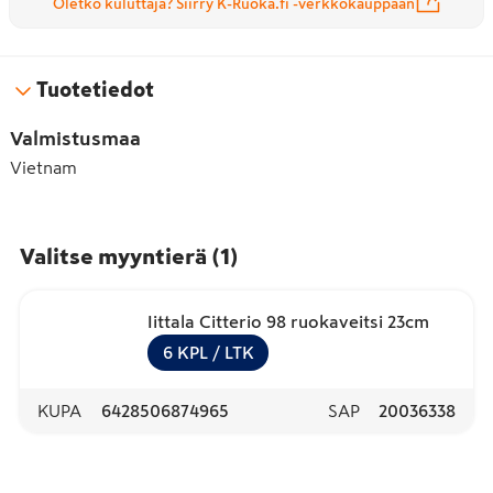
Oletko kuluttaja? Siirry K-Ruoka.fi -verkkokauppaan
Tuotetiedot
Valmistusmaa
Vietnam
Valitse myyntierä
(
1
)
Iittala Citterio 98 ruokaveitsi 23cm
6
KPL
/ LTK
KUPA
6428506874965
SAP
20036338