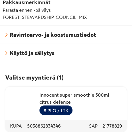
Pakkausmerkinnät
Parasta ennen -päiväys
FOREST_STEWARDSHIP_COUNCIL_MIX
Ravintoarvo- ja koostumustiedot
Käyttö ja säilytys
Valitse myyntierä
(
1
)
Innocent super smoothie 300ml
citrus defence
8
PLO
/ LTK
KUPA
5038862834346
SAP
21778829