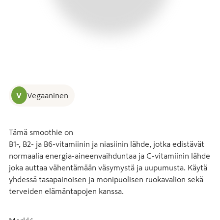
V
Vegaaninen
Tämä smoothie on

B1-, B2- ja B6-vitamiinin ja niasiinin lähde, jotka edistävät

normaalia energia-aineenvaihduntaa ja C-vitamiinin lähde

joka auttaa vähentämään väsymystä ja uupumusta. Käytä

yhdessä tasapainoisen ja monipuolisen ruokavalion sekä

terveiden elämäntapojen kanssa.