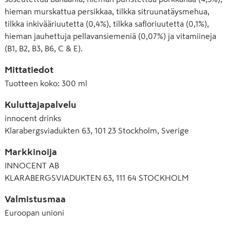
hieman murskattua persikkaa, tilkka sitruunatäysmehua,
tilkka inkivääriuutetta (0,4%), tilkka safloriuutetta (0,1%),
hieman jauhettuja pellavansiemeniä (0,07%) ja vitamiineja
(B1, B2, B3, B6, C & E).
Mittatiedot
Tuotteen koko
:
300 ml
Kuluttajapalvelu
innocent drinks
Klarabergsviadukten 63, 101 23 Stockholm, Sverige
Markkinoija
INNOCENT AB
KLARABERGSVIADUKTEN 63, 111 64 STOCKHOLM
Valmistusmaa
Euroopan unioni