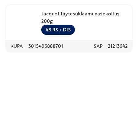
Jacquot täytesuklaamunasekoitus
200g
48
RS
/ DIS
KUPA
3015496888701
SAP
21213642