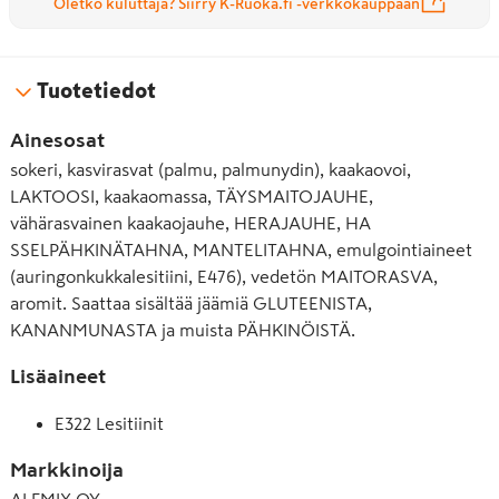
Oletko kuluttaja? Siirry K-Ruoka.fi -verkkokauppaan
Tuotetiedot
Ainesosat
sokeri, kasvirasvat (palmu, palmunydin), kaakaovoi,
LAKTOOSI, kaakaomassa, TÄYSMAITOJAUHE,
vähärasvainen kaakaojauhe, HERAJAUHE, HA
SSELPÄHKINÄTAHNA, MANTELITAHNA, emulgointiaineet
(auringonkukkalesitiini, E476), vedetön MAITORASVA,
aromit. Saattaa sisältää jäämiä GLUTEENISTA,
KANANMUNASTA ja muista PÄHKINÖISTÄ.
Lisäaineet
E322 Lesitiinit
Markkinoija
ALFMIX OY