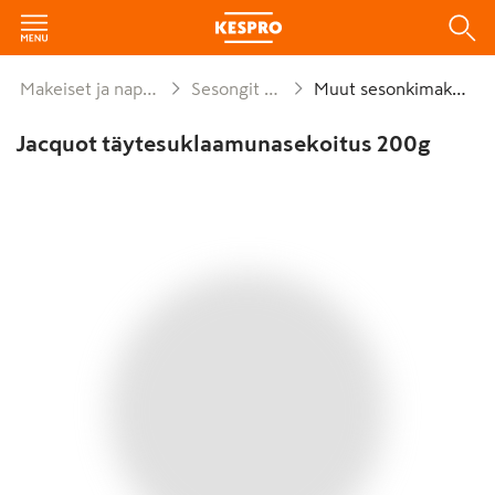
Makeiset ja naposteltavat
Sesongit ja lahjat
Muut sesonkimakeiset
Jacquot täytesuklaamunasekoitus 200g