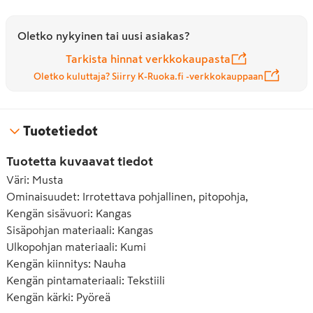
Oletko nykyinen tai uusi asiakas?
Tarkista hinnat verkkokaupasta
Oletko kuluttaja? Siirry K-Ruoka.fi -verkkokauppaan
Tuotetiedot
Tuotetta kuvaavat tiedot
Väri
:
Musta
Ominaisuudet
:
Irrotettava pohjallinen, pitopohja,
Kengän sisävuori
:
Kangas
Sisäpohjan materiaali
:
Kangas
Ulkopohjan materiaali
:
Kumi
Kengän kiinnitys
:
Nauha
Kengän pintamateriaali
:
Tekstiili
Kengän kärki
:
Pyöreä