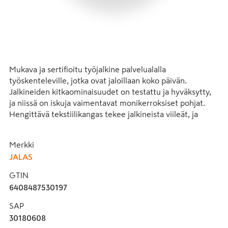
Mukava ja sertifioitu työjalkine palvelualalla 
työskenteleville, jotka ovat jaloillaan koko päivän. 
Jalkineiden kitkaominaisuudet on testattu ja hyväksytty, 
ja niissä on iskuja vaimentavat monikerroksiset pohjat. 
Hengittävä tekstiilikangas tekee jalkineista viileät, ja 
nauhat ja joustava iltin kiinnitys mahdollistavat hyvän 
istuvuuden. Sukkamainen rakenne parantaa 
Merkki
käyttömukavuutta, ja jalkineen ESD-sertifiointi takaa 
JALAS
suojan herkille elektronisille laitteille. Öljyä kestävä 
ulkopohja. Antistaattiset ominaisuudet ja kaksinkertaiset 
GTIN
iskuvaimennusvyöhykkeet. Unisex-malli.
6408487530197
SAP
30180608