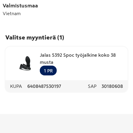
Valmistusmaa
Vietnam
Valitse myyntierä
(
1
)
Jalas 5392 Spoc työjalkine koko 38
musta
1
PR
KUPA
6408487530197
SAP
30180608