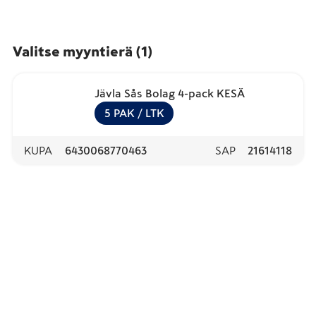
Valitse myyntierä
(
1
)
Jävla Sås Bolag 4-pack KESÄ
5
PAK
/ LTK
KUPA
6430068770463
SAP
21614118