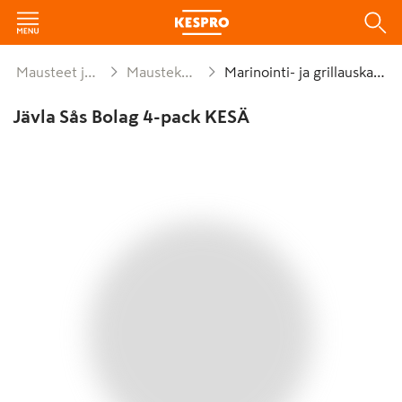
Mausteet ja leivonta
Maustekastikkeet
Marinointi- ja grillauskastike
Jävla Sås Bolag 4-pack KESÄ