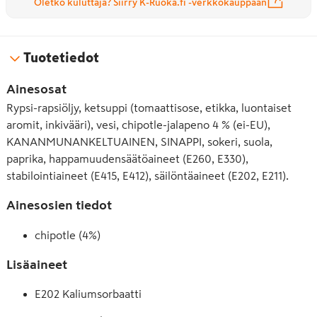
Oletko kuluttaja? Siirry K-Ruoka.fi -verkkokauppaan
Tuotetiedot
Ainesosat
Rypsi-rapsiöljy, ketsuppi (tomaattisose, etikka, luontaiset
aromit, inkivääri), vesi, chipotle-jalapeno 4 % (ei-EU),
KANANMUNANKELTUAINEN, SINAPPI, sokeri, suola,
paprika, happamuudensäätöaineet (E260, E330),
stabilointiaineet (E415, E412), säilöntäaineet (E202, E211).
Ainesosien tiedot
chipotle (4%)
Lisäaineet
E202 Kaliumsorbaatti