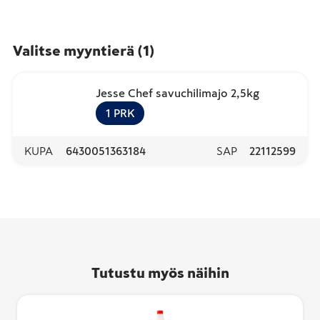
Valitse myyntierä
(
1
)
Jesse Chef savuchilimajo 2,5kg
1
PRK
KUPA
6430051363184
SAP
22112599
Tutustu myös näihin