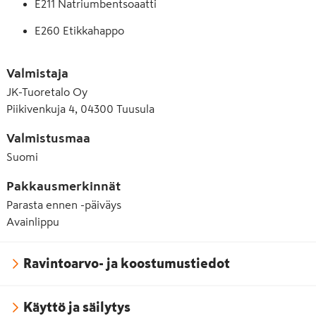
E211 Natriumbentsoaatti
E260 Etikkahappo
E330 Sitruunahappo
Valmistaja
E412 Guarkumi
JK-Tuoretalo Oy
Piikivenkuja 4, 04300 Tuusula
E415 Ksantaanikumi
Valmistusmaa
Suomi
Pakkausmerkinnät
Parasta ennen -päiväys
Avainlippu
Ravintoarvo- ja koostumustiedot
Käyttö ja säilytys