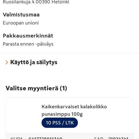
Ruosilankuja 4 00390 Helsinki
Valmistusmaa
Euroopan unioni
Pakkausmerkinnät
Parasta ennen -päiväys
Käyttö ja säilytys
Valitse myyntierä
(
1
)
Kaikenkarvaiset kalakolikko
punasimppu 100g
10
PSS
/ LTK
KUPA
6417728011340
SAP
21924741