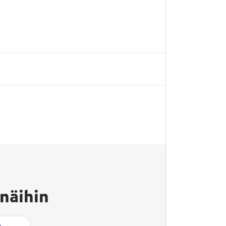
Hyvää
näihin
Suomes
merkki