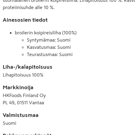
proteiinisuhde alle 10 %.
Ainesosien tiedot
broilerin koipireisiliha (100%)
Syntymämaa: Suomi
Kasvatusmaa: Suomi
Teurastusmaa: Suomi
Liha-/kalapitoisuus
Lihapitoisuus
100
%
Markkinoija
HKFoods Finland Oy
PL 49, 01511 Vantaa
Valmistusmaa
Suomi