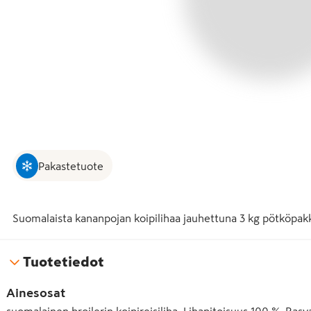
Pakastetuote
Suomalaista kananpojan koipilihaa jauhettuna 3 kg pötköpak
Tuotetiedot
Ainesosat
suomalainen broilerin koipireisiliha. Lihapitoisuus 100 %. Rasv