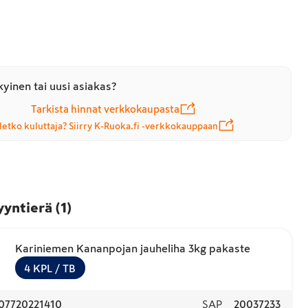
yinen tai uusi asiakas?
Tarkista hinnat verkkokaupasta
letko kuluttaja? Siirry K-Ruoka.fi -verkkokauppaan
yyntierä
(
1
)
Kariniemen Kananpojan jauheliha 3kg pakaste
4
KPL
/ TB
07720221410
SAP
20037233