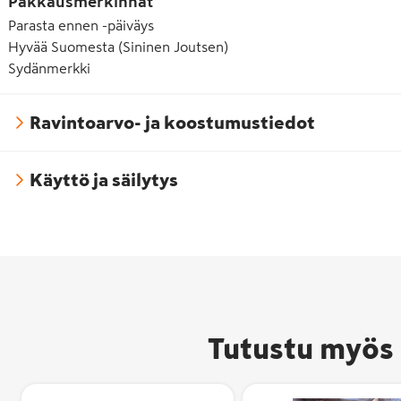
Pakkausmerkinnät
Parasta ennen -päiväys
Hyvää Suomesta (Sininen Joutsen)
Sydänmerkki
Ravintoarvo- ja koostumustiedot
Käyttö ja säilytys
Tutustu myös 
Hyvää
Suomesta -
merkki on