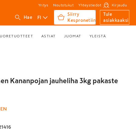
Yritys
Noutotukut
Yhteystiedot
Kirjaudu
Siirry
Tule
FI
Hae
Kespronetiin
asiakkaaksi
UORETUOTTEET
ASTIAT
JUOMAT
YLEISTÄ
en Kananpojan jauheliha 3kg pakaste
MEN
21416