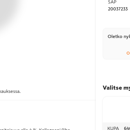
SAP
20037233
Oletko nyk
O
Valitse m
kauksessa.
KUPA
64
apitoisuus alle 4 %. Kollageeni/liha-