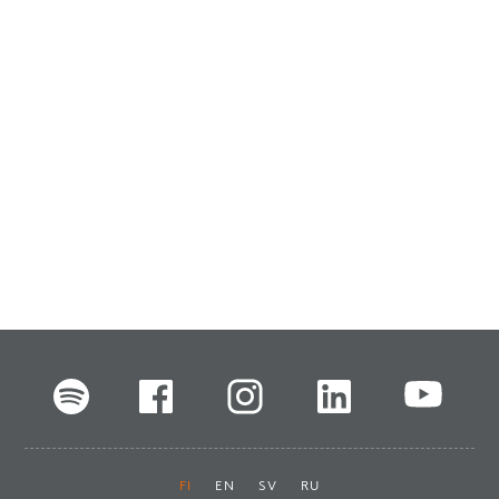
FI
EN
SV
RU