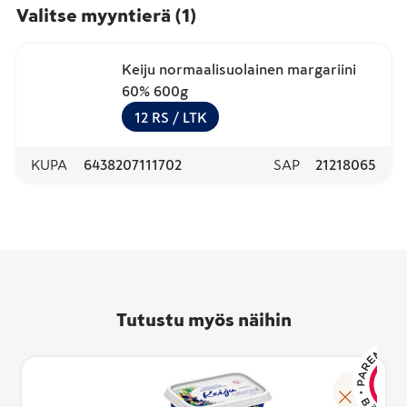
Valitse myyntierä
(
1
)
Keiju normaalisuolainen margariini
60% 600g
12
RS
/ LTK
KUPA
6438207111702
SAP
21218065
Tutustu myös näihin