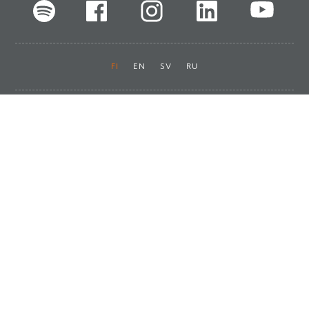
FI
EN
SV
RU
Pikalinkit
Oiva-raportit
Laskut ja maksut
Ota yhteyttä
Anna palautetta
Tukku
Usein kysyttyä
Haluan asiakkaaksi
Käyttöturvatiedotteet
Tilaa uutiskirje