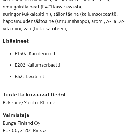
emulgointiaineet (E471 kasvirasvasta,
auringonkukkalesitiini), säilöntäaine (kaliumsorbaatti),
happamuudensäätöaine (sitruunahappo), aromi, A- ja D2-
vitamiini, väri (beta-karoteeni).
Lisäaineet
E160a Karotenoidit
E202 Kaliumsorbaatti
E322 Lesitiinit
E330 Sitruunahappo
Tuotetta kuvaavat tiedot
E471 Rasvahappojen mono- ja diglyseridit
Rakenne/Muoto
:
Kiinteä
Valmistaja
Bunge Finland Oy
PL 400, 21201 Raisio