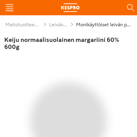
Maitotuotteet ja munat
Leivän päälle
Monikäyttöiset leivän päälle
Keiju normaalisuolainen margariini 60%
600g