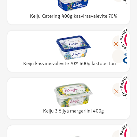
Keiju Catering 400g kasvirasvalevite 70%
Keiju kasvirasvalevite 70% 600g laktoositon
Keiju 3 öljyä margariini 400g