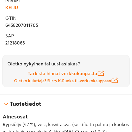
Merkki
KEIJU
GTIN
6438207011705
SAP
21218065
Oletko nykyinen tai uusi asiakas?
Tarkista hinnat verkkokaupasta
Oletko kuluttaja? Siirry K-Ruoka.fi -verkkokauppaan
Tuotetiedot
Ainesosat
Rypsiöljy (42 %), vesi, kasvirasvat (sertifioitu palmu ja kookos
vaihtelevina osuuksina), kirnuMAITO, suola (1,0 %),