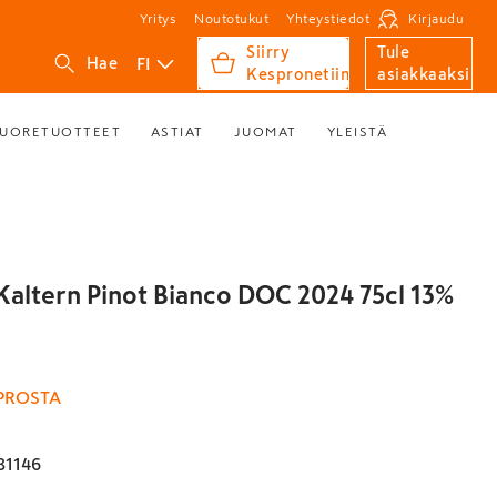
Yritys
Noutotukut
Yhteystiedot
Kirjaudu
Siirry
Tule
FI
Hae
Kespronetiin
asiakkaaksi
UORETUOTTEET
ASTIAT
JUOMAT
YLEISTÄ
 Kaltern Pinot Bianco DOC 2024 75cl 13%
PROSTA
81146