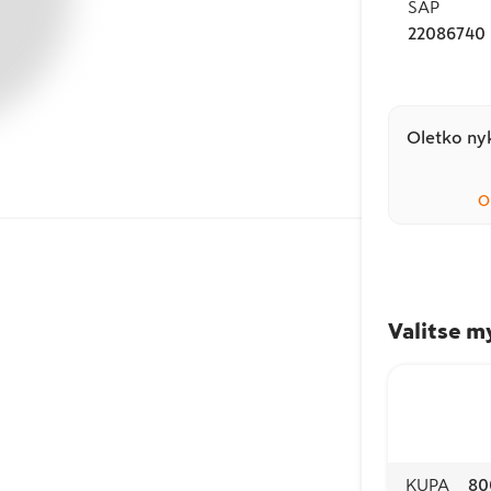
SAP
22086740
Oletko nyk
O
Valitse m
KUPA
80