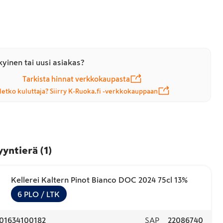
yinen tai uusi asiakas?
Tarkista hinnat verkkokaupasta
letko kuluttaja? Siirry K-Ruoka.fi -verkkokauppaan
yyntierä
(
1
)
Kellerei Kaltern Pinot Bianco DOC 2024 75cl 13%
6
PLO
/ LTK
01634100182
SAP
22086740