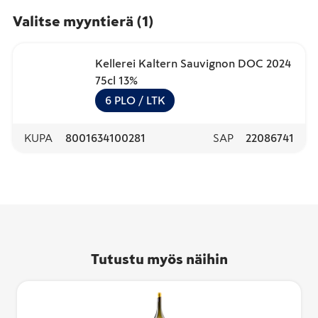
Valitse myyntierä
(
1
)
Kellerei Kaltern Sauvignon DOC 2024
75cl 13%
6
PLO
/ LTK
KUPA
8001634100281
SAP
22086741
Tutustu myös näihin