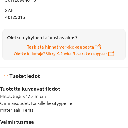
SAP
40125016
Oletko nykyinen tai uusi asiakas?
Tarkista hinnat verkkokaupasta
Oletko kuluttaja? Siirry K-Ruoka.fi -verkkokauppaan
Tuotetiedot
Tuotetta kuvaavat tiedot
Mitat
:
56,5 x 12 x 31 cm
Ominaisuudet
:
Kaikille liesityypeille
Materiaali
:
Teräs
Valmistusmaa