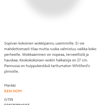
Sopivan kokoinen wokkipannu useimmille. Ei vie 
mahdottomasti tilaa mutta ruoka valmistuu vaikka koko 
perheelle. Wokkaaminen on nopeaa, terveellistä ja 
hauskaa. Keskokokoisen wokin halkaisija on 27 cm. 
Pannussa on huippukestävä tarttumaton Whitford's 
pinnoite.
Merkki
KEN HOM
GTIN
5011268846113