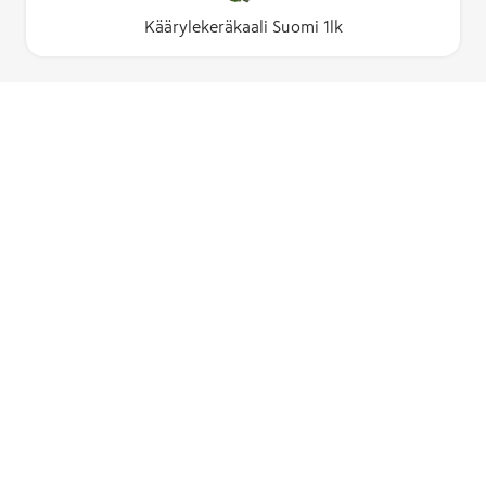
Käärylekeräkaali Suomi 1lk