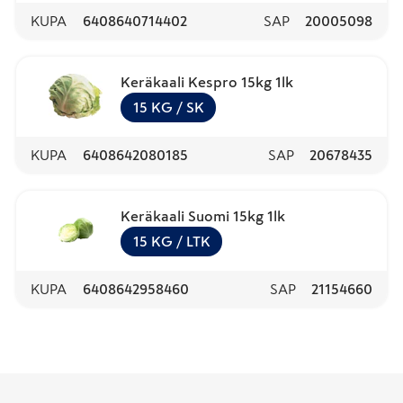
KUPA
6408640714402
SAP
20005098
Keräkaali Kespro 15kg 1lk
15
KG
/ SK
KUPA
6408642080185
SAP
20678435
Keräkaali Suomi 15kg 1lk
15
KG
/ LTK
KUPA
6408642958460
SAP
21154660