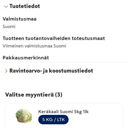
Tuotetiedot
Valmistusmaa
Suomi
Tuotteen tuotantovaiheiden toteutusmaat
Viimeinen valmistusmaa
Suomi
Pakkausmerkinnät
Ravintoarvo- ja koostumustiedot
Valitse myyntierä
(
3
)
Keräkaali Suomi 5kg 1lk
5
KG
/ LTK