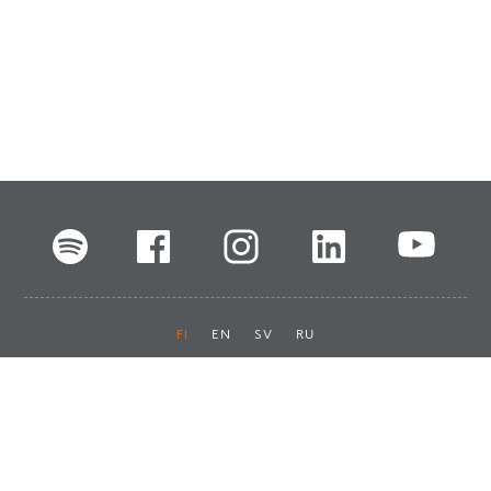
FI
EN
SV
RU
Pikalinkit
Oiva-raportit
Laskut ja maksut