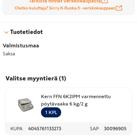
Tarkista hinnat verkkokaupasta
Oletko kuluttaja? Siirry K-Ruoka.fi -verkkokauppaan
Tuotetiedot
Valmistusmaa
Saksa
Valitse myyntierä
(
1
)
Kern FFN 6K2IPM varmennettu
pöytävaaka 6 kg/2 g
1
KPL
KUPA
4045761133273
SAP
30096905