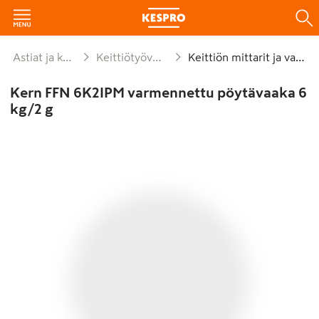
Astiat ja kattaus
Keittiötyövälineet
Keittiön mittarit ja vaa'at
Kern FFN 6K2IPM varmennettu pöytävaaka 6
kg/2 g