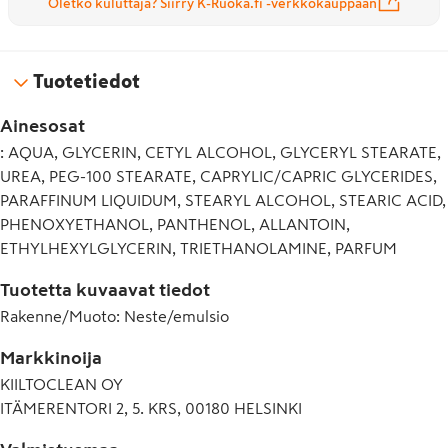
Oletko kuluttaja? Siirry K-Ruoka.fi -verkkokauppaan
Tuotetiedot
Ainesosat
: AQUA, GLYCERIN, CETYL ALCOHOL, GLYCERYL STEARATE,
UREA, PEG-100 STEARATE, CAPRYLIC/CAPRIC GLYCERIDES,
PARAFFINUM LIQUIDUM, STEARYL ALCOHOL, STEARIC ACID,
PHENOXYETHANOL, PANTHENOL, ALLANTOIN,
ETHYLHEXYLGLYCERIN, TRIETHANOLAMINE, PARFUM
Tuotetta kuvaavat tiedot
Rakenne/Muoto
:
Neste/emulsio
Markkinoija
KIILTOCLEAN OY
ITÄMERENTORI 2, 5. KRS, 00180 HELSINKI