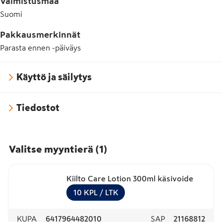
Valmistusmaa
Suomi
Pakkausmerkinnät
Parasta ennen -päiväys
Käyttö ja säilytys
Tiedostot
Valitse myyntierä
(
1
)
Kiilto Care Lotion 300ml käsivoide
10
KPL
/ LTK
KUPA
6417964482010
SAP
21168812