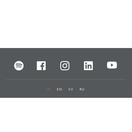
FI
EN
SV
RU
Pikalinkit
Oiva-raportit
Laskut ja maksut