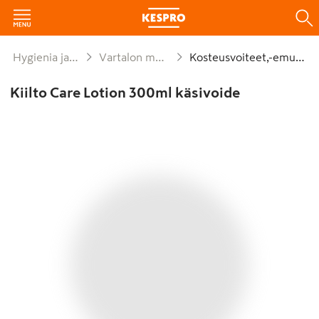
Hygienia ja siivous
Vartalon muu hoito
Kosteusvoiteet,-emulsiot
Kiilto Care Lotion 300ml käsivoide