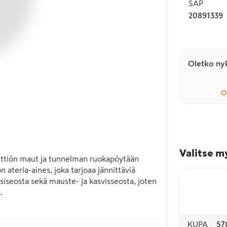
SAP
20891339
Oletko nyk
O
Valitse m
kettiön maut ja tunnelman ruokapöytään 
 ateria-aines, joka tarjoaa jännittäviä 
siseosta sekä mauste- ja kasvisseosta, joten 
 

issa on vaikutteita maailman 
KUPA
57
 että jännittävät uutuudet. Uutta makua ja 