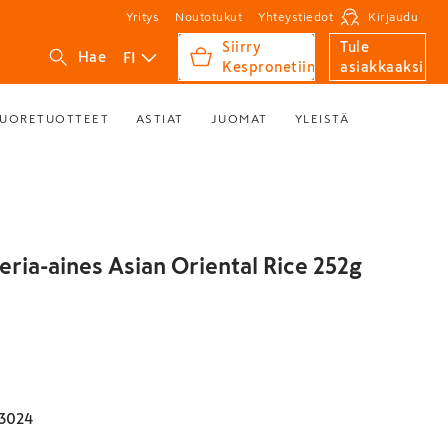
Yritys
Noutotukut
Yhteystiedot
Kirjaudu
Siirry
Tule
FI
Hae
Kespronetiin
asiakkaaksi
UORETUOTTEET
ASTIAT
JUOMAT
YLEISTÄ
eria-aines Asian Oriental Rice 252g
3024