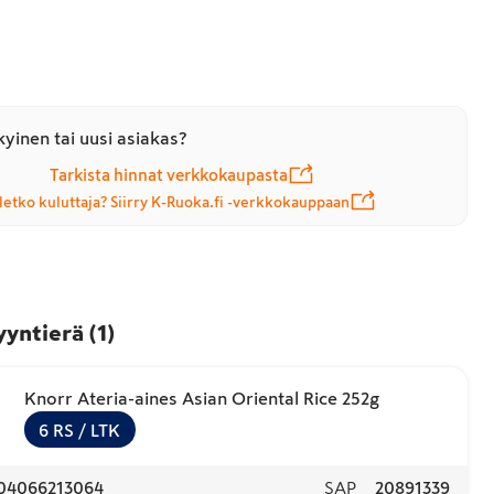
yinen tai uusi asiakas?
Tarkista hinnat verkkokaupasta
letko kuluttaja? Siirry K-Ruoka.fi -verkkokauppaan
yyntierä
(
1
)
Knorr Ateria-aines Asian Oriental Rice 252g
6
RS
/ LTK
04066213064
SAP
20891339