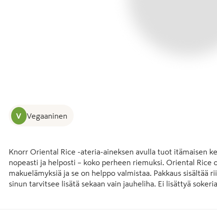
V
Vegaaninen
Knorr Oriental Rice -ateria-aineksen avulla tuot itämaisen 
nopeasti ja helposti – koko perheen riemuksi. Oriental Rice on
makuelämyksiä ja se on helppo valmistaa. Pakkaus sisältää rii
sinun tarvitsee lisätä sekaan vain jauheliha. Ei lisättyä sokeria.
Knorrin ateria-aineksista löydät monipuolisia vaihtoehtoja, jo
ruokakulttuureista. Valikoimasta löydät sekä vanhat suosikit,