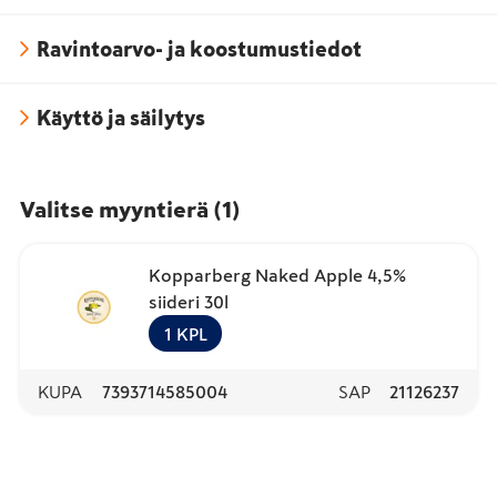
Ravintoarvo- ja koostumustiedot
Käyttö ja säilytys
Valitse myyntierä
(
1
)
Kopparberg Naked Apple 4,5%
siideri 30l
1
KPL
KUPA
7393714585004
SAP
21126237