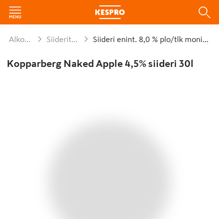
Alkoholijuomat
Siiderit enint. 8,0 %
Siideri enint. 8,0 % plo/tlk monipakkaus
Kopparberg Naked Apple 4,5% siideri 30l