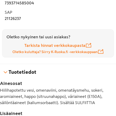
7393714585004
SAP
21126237
Oletko nykyinen tai uusi asiakas?
Tarkista hinnat verkkokaupasta
Oletko kuluttaja? Siirry K-Ruoka.fi -verkkokauppaan
Tuotetiedot
Ainesosat
Hiilihapotettu vesi, omenaviini, omenatäysmehu, sokeri,
aromiaineet, happo (sitruunahappo), väriaineet (E150A),
säilöntäaineet (kaliumsorbaatti). Sisältää SULFIITTIA
Lisäaineet