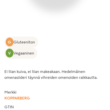
G
Gluteeniton
V
Vegaaninen
Ei liian kuiva, ei liian makeakaan. Hedelmäinen 
omenasiideri täynnä vihreiden omenoiden raikkautta.
Merkki
KOPPARBERG
GTIN