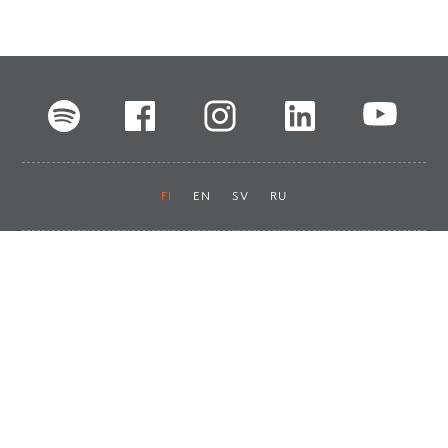
FI
EN
SV
RU
Pikalinkit
Oiva-raportit
Laskut ja maksut
Ota yhteyttä
Anna palautetta
Tukku
Usein kysyttyä
Haluan asiakkaaksi
Käyttöturvatiedotteet