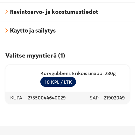
Ravintoarvo- ja koostumustiedot
Käyttö ja säilytys
Valitse myyntierä
(
1
)
Korvgubbens Erikoissinappi 280g
10
KPL
/ LTK
KUPA
27350044640029
SAP
21902049