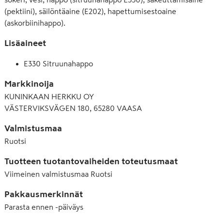
(pektiini), säilöntäaine (E202), hapettumisestoaine
(askorbiinihappo).
Lisäaineet
E330 Sitruunahappo
Markkinoija
KUNINKAAN HERKKU OY
VÄSTERVIKSVÄGEN 180, 65280 VAASA
Valmistusmaa
Ruotsi
Tuotteen tuotantovaiheiden toteutusmaat
Viimeinen valmistusmaa
Ruotsi
Pakkausmerkinnät
Parasta ennen -päiväys