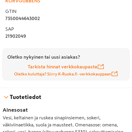
KORVGUBBENS
GTIN
7350044643002
SAP
21902049
Oletko nykyinen tai uusi asiakas?
Tarkista hinnat verkkokaupasta
Oletko kuluttaja? Siirry K-Ruoka.fi -verkkokauppaan
Tuotetiedot
Ainesosat
Vesi, keltainen ja ruskea sinapinsiemen, sokeri,
väkiviinaetikka, suola ja mausteet. Omenasose: omena,
sokeri, vesi, happo (sitruunahappo E330), sakeuttamisaine