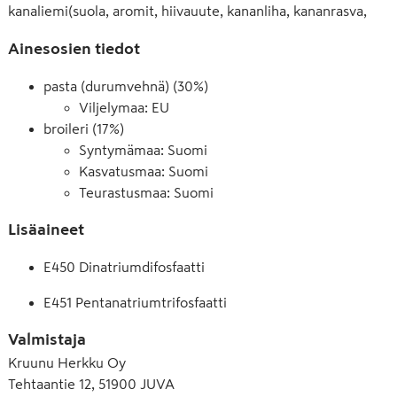
kanaliemi(suola, aromit, hiivauute, kananliha, kananrasva, 
sipulijauhe, sipulimehutiiviste, sokeri, 
Ainesosien tiedot
mauste,auringonkukkaöljy), korianteri, kurkuma, sarviapila, 
cayennepippuri, juustokumina, fenkoli, mustapippuri. 
pasta (durumvehnä) (30%)
Laktoositon.
Viljelymaa: EU
broileri (17%)
Syntymämaa: Suomi
Kasvatusmaa: Suomi
Teurastusmaa: Suomi
Lisäaineet
E450 Dinatriumdifosfaatti
E451 Pentanatriumtrifosfaatti
Valmistaja
Kruunu Herkku Oy
Tehtaantie 12, 51900 JUVA