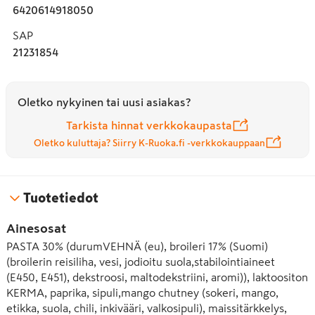
6420614918050
SAP
21231854
Oletko nykyinen tai uusi asiakas?
Tarkista hinnat verkkokaupasta
Oletko kuluttaja? Siirry K-Ruoka.fi -verkkokauppaan
Tuotetiedot
Ainesosat
PASTA 30% (durumVEHNÄ (eu), broileri 17% (Suomi) 
(broilerin reisiliha, vesi, jodioitu suola,stabilointiaineet 
(E450, E451), dekstroosi, maltodekstriini, aromi)), laktoositon 
KERMA, paprika, sipuli,mango chutney (sokeri, mango, 
etikka, suola, chili, inkivääri, valkosipuli), maissitärkkelys, 