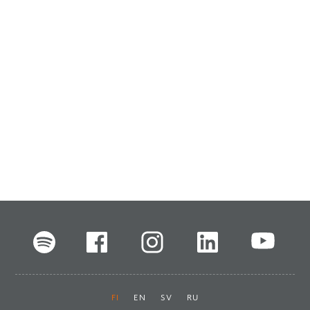
FI
EN
SV
RU