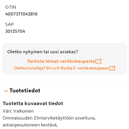
GTIN
4007371043816
SAP
30135704
Oletko nykyinen tai uusi asiakas?
Tarkista hinnat verkkokaupasta
Oletko kuluttaja? Siirry K-Ruoka.fi -verkkokauppaan
Tuotetiedot
Tuotetta kuvaavat tiedot
Väri
:
Valkoinen
Ominaisuudet
:
Elintarvikekäyttöön soveltuva,
astianpesukoneen kestävä,