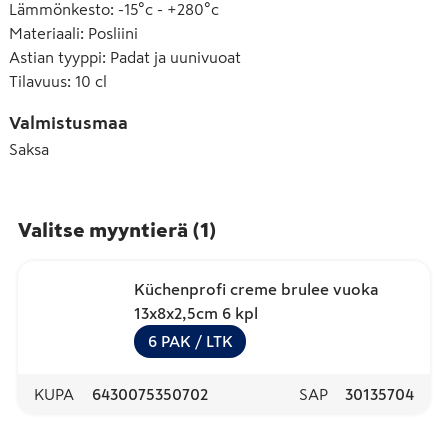
Lämmönkesto
:
-15°c - +280°c
Materiaali
:
Posliini
Astian tyyppi
:
Padat ja uunivuoat
Tilavuus
:
10 cl
Valmistusmaa
Saksa
Valitse myyntierä
(
1
)
Küchenprofi creme brulee vuoka
13x8x2,5cm 6 kpl
6
PAK
/ LTK
KUPA
6430075350702
SAP
30135704