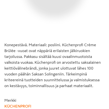
Konepestävä. Materiaali: posliini. Küchenprofi Créme 
Brûlée -vuoat ovat näppäriä erilaisten jälkiruokien 
tarjoilussa. Pakkasu sisältää kuusi ovaalinmuotoista 
valkoista vuokaa. Küchenprofi on arvostettu saksalainen 
keittiövälinebrändi, jonka juuret ulottuvat lähes 100 
vuoden päähän Saksan Solingeniin. Tärkeimpinä 
kriteereinä tuotteiden suunnittelussa ja valmistuksessa 
on kestävyys, toiminnallisuus ja parhaat materiaalit.
Merkki
KÜCHENPROFI